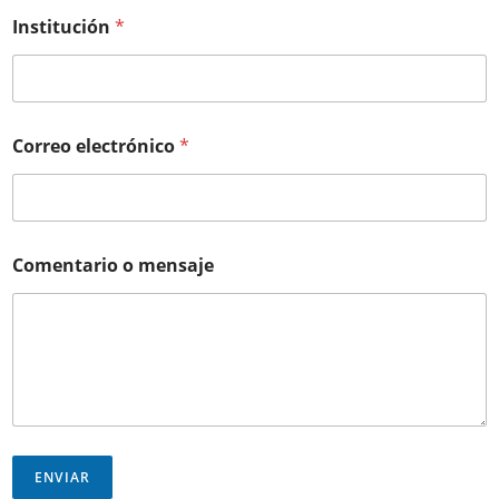
Institución
*
C
Correo electrónico
*
o
m
e
n
t
a
Comentario o mensaje
r
i
o
N
o
m
b
r
e
*
ENVIAR