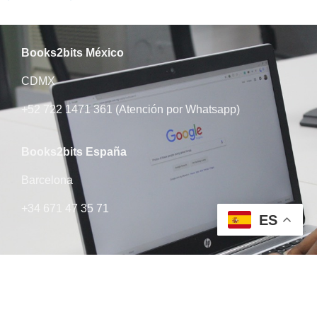
Books2bits México
CDMX
+52 722 1471 361 (Atención por Whatsapp)
Books2bits​ España
Barcelona
+34 671 47 35 71
ES
Books2bits Argentina
La Plata