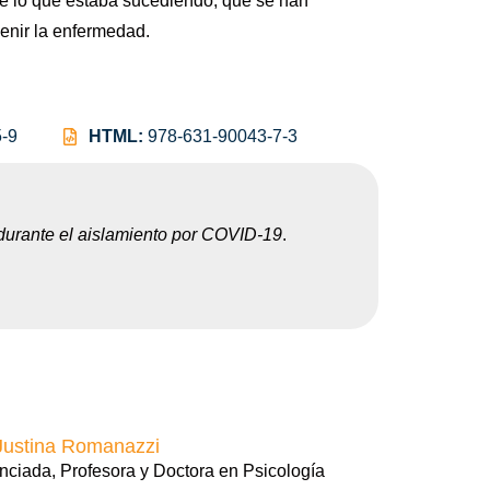
 de lo que estaba sucediendo, que se han
enir la enfermedad.
-9
HTML:
978-631-90043-7-3
 durante el aislamiento por COVID-19
.
Justina Romanazzi
nciada, Profesora y Doctora en Psicología