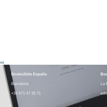
ÑOS
Books2bits​ España
Boo
Barcelona
La 
+34 671 47 35 71
edi