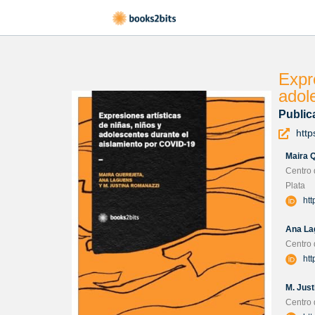
Expr
adol
Public
http
Maira 
Centro 
Plata
htt
Ana La
Centro 
htt
M. Jus
Centro 