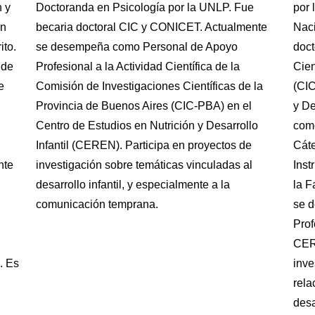
n y
Doctoranda en Psicología por la UNLP. Fue
por 
en
becaria doctoral CIC y CONICET. Actualmente
Naci
ito.
se desempeña como Personal de Apoyo
doct
 de
Profesional a la Actividad Científica de la
Cien
e
Comisión de Investigaciones Científicas de la
(CIC
Provincia de Buenos Aires (CIC-PBA) en el
y De
Centro de Estudios en Nutrición y Desarrollo
como
Infantil (CEREN). Participa en proyectos de
Cát
nte
investigación sobre temáticas vinculadas al
Inst
desarrollo infantil, y especialmente a la
la F
comunicación temprana.
se 
Prof
CER
. Es
inve
n
rela
desa