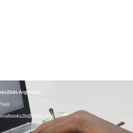
ks2bits Argentina
Plata
torialbooks2b@gmail.com