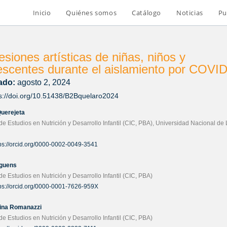
Inicio
Quiénes somos
Catálogo
Noticias
Pu
esiones artísticas de niñas, niños y
escentes durante el aislamiento por COVI
ado:
agosto 2, 2024
s://doi.org/10.51438/B2Bquelaro2024
Querejeta
de Estudios en Nutrición y Desarrollo Infantil (CIC, PBA), Universidad Nacional de 
ps://orcid.org/0000-0002-0049-3541
guens
de Estudios en Nutrición y Desarrollo Infantil (CIC, PBA)
ps://orcid.org/0000-0001-7626-959X
tina Romanazzi
de Estudios en Nutrición y Desarrollo Infantil (CIC, PBA)