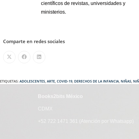
científicos de revistas, universidades y
ministerios.
Comparte en redes sociales
ETIQUETAS
:
ADOLESCENTES
,
ARTE
,
COVID-19
,
DERECHOS DE LA INFANCIA
,
NIÑAS
,
NI
Books2bits México
CDMX
+52 722 1471 361 (Atención por Whatsapp)