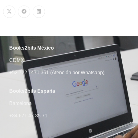
Books2bits México
CDMX
+52 722 1471 361 (Atención por Whatsapp)
Books2bits​ España
Barcelona
+34 671 47 35 71