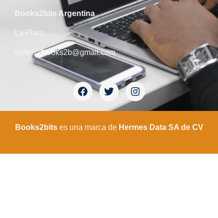
Books2bits Argentina
La Plata
editorialbooks2b@gmail.com
Books2bits
es una marca de
Hermes Data SA de CV