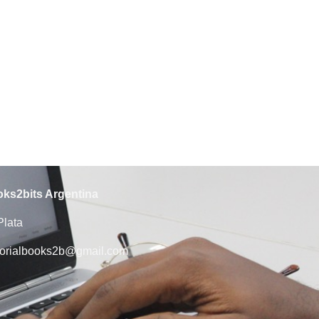
ks2bits Argentina
Plata
torialbooks2b@gmail.com