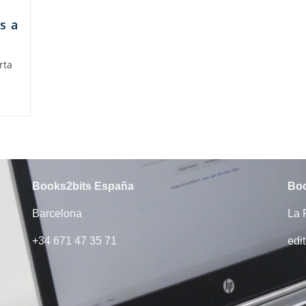
s a
rta
Books2bits​ España
Boo
Barcelona
La 
+34 671 47 35 71
edi