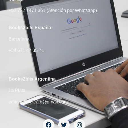
+52 722 1471 361 (Atención por Whatsapp)
Books2bits​ España
Barcelona
+34 671 47 35 71
Books2bits Argentina
La Plata
editorialbooks2b@gmail.com